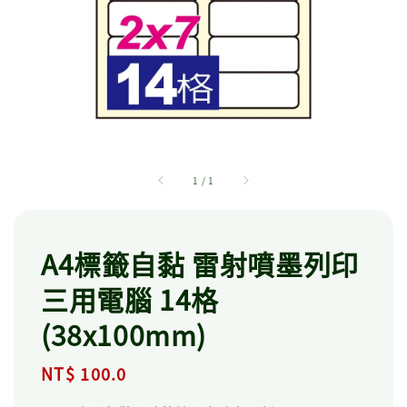
1
/
1
A4標籤自黏 雷射噴墨列印
三用電腦 14格
(38x100mm)
Regular
NT$ 100.0
price