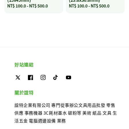
Regular
NT$ 100.0
-
NT$ 500.0
Regular
NT$ 100.0
-
NT$ 500.0
price
price
好站連結
關於誼特
誼特企業有限公司 專門從事辦公文具用品批發 零售
供應 事務機器 3C耗材墨水 碳粉等 美術 紙品 文具 生
活五金 電腦週邊設備 業務