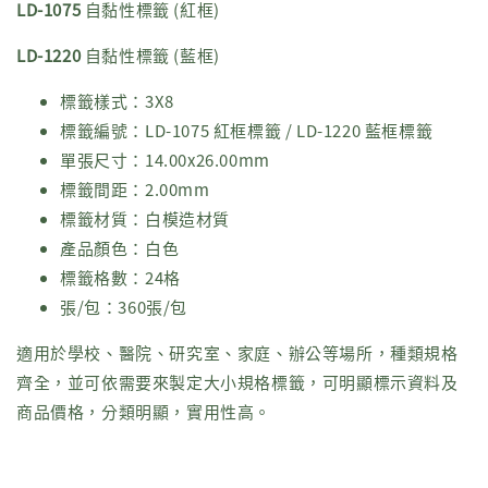
LD-1075
自黏性標籤 (紅框)
LD-1220
自黏性標籤 (藍框)
標籤樣式：3X8
標籤編號：LD-1075 紅框標籤 / LD-1220 藍框標籤
單張尺寸：14.00x26.00mm
標籤間距：2.00mm
標籤材質：白模造材質
產品顏色：白色
標籤格數：24格
張/包：360張/包
適用於學校、醫院、研究室、家庭、辦公等場所，種類規格
齊全，並可依需要來製定大小規格標籤，可明顯標示資料及
商品價格，分類明顯，實用性高。