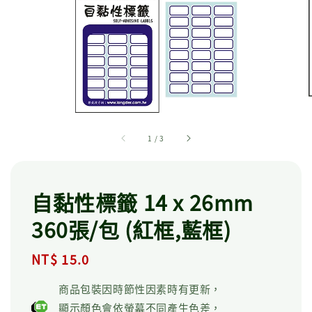
1
/
3
自黏性標籤 14 x 26mm
360張/包 (紅框,藍框)
Regular
NT$ 15.0
price
商品包裝因時節性因素時有更新，
顯示顏色會依螢幕不同產生色差，