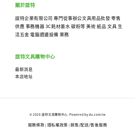
關於誼特
誼特企業有限公司 專門從事辦公文具用品批發 零售
供應 事務機器 3C耗材墨水 碳粉等 美術 紙品 文具 生
活五金 電腦週邊設備 業務
誼特文具購物中心
最新消息
本店地址
© 2026 誼特文具購物中心. Powered by du.com.tw
服務條款
隱私權政策
銷售/配送/售後服務
|
|