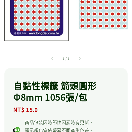
1
/
1
自黏性標籤 箭頭圓形
Φ8mm 1056張/包
Regular
NT$ 15.0
price
商品包裝因時節性因素時有更新，
顯示顏色會依螢幕不同產生色差，